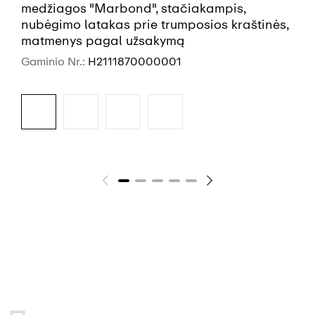
medžiagos "Marbond", stačiakampis,
nubėgimo latakas prie trumposios kraštinės,
matmenys pagal užsakymą
Gaminio Nr.:
H2111870000001
ŽR. DAUGIAU