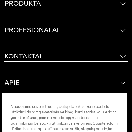
PRODUKTAI
PROFESIONALAI
KONTAKTAI
APIE
Naudojame savo ir trečiųjų šalių slapukus, kurie padeda
užtikrinti tinkamą svetainės veikimą, kurti statistiką, siekiant
gerinti našumą, įsiminti naudotojų nuostatas ir jų
pasirinkimus bei rodyti atitinkamus skelbimus. Spustelėdami
„Priimti visus slapukus“ sutinkate su šių slapukų naudojimu.
Svetainės turinys
Leidimo duomenys