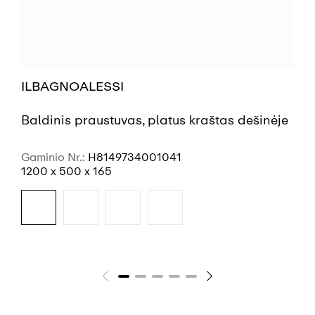
ILBAGNOALESSI
Baldinis praustuvas, platus kraštas dešinėje
Gaminio Nr.:
H8149734001041
1200 x 500 x 165
ŽR. DAUGIAU