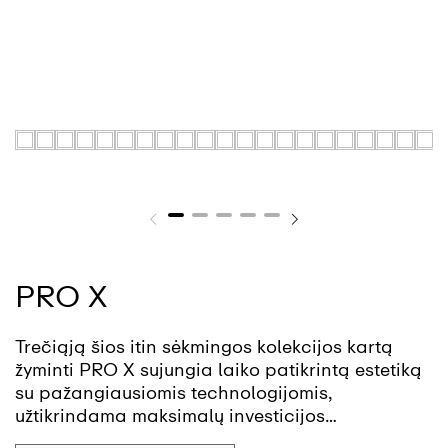
PRO X
Trečiąją šios itin sėkmingos kolekcijos kartą
žyminti PRO X sujungia laiko patikrintą estetiką
su pažangiausiomis technologijomis,
užtikrindama maksimalų investicijos
patikimumą. Sukurta tiek privatiems namams,